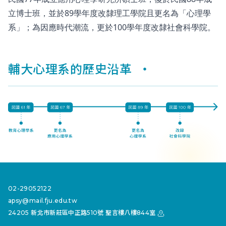
立博士班，並於89學年度改隸理工學院且更名為「心理學
系」；為因應時代潮流，更於100學年度改隸社會科學院。
輔大心理系的歷史沿革
02-29052122
apsy@mail.fju.edu.tw
24205 新北市新莊區中正路510號 聖言樓八樓844室