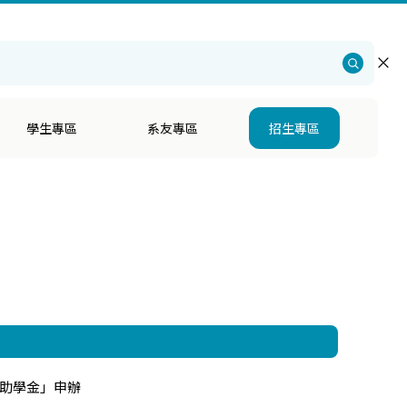
仁大學
・
社會科學院
・
心理學系招生
・
English
學生專區
系友專區
招生專區
活助學金」申辦