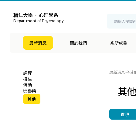
輔仁大學
心理學系
・
Department of Psychology
最新消息
關於我們
系所成員
最新消息
其
課程
招生
活動
其
榮譽榜
其他
置頂