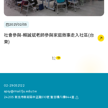
2021/02/05
社會參與-賴誠斌老師參與家庭敘事走入社區(台
東)
1
2
02-29052122
apsy@mail.fju.edu.tw
24205 新北市新莊區中正路510號 聖言樓八樓844室