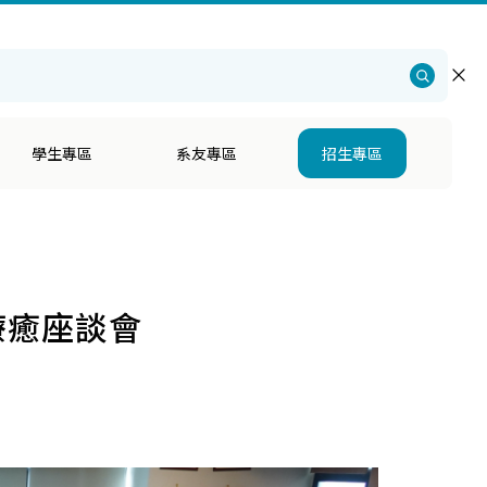
仁大學
・
社會科學院
・
心理學系招生
・
English
學生專區
系友專區
招生專區
療癒座談會