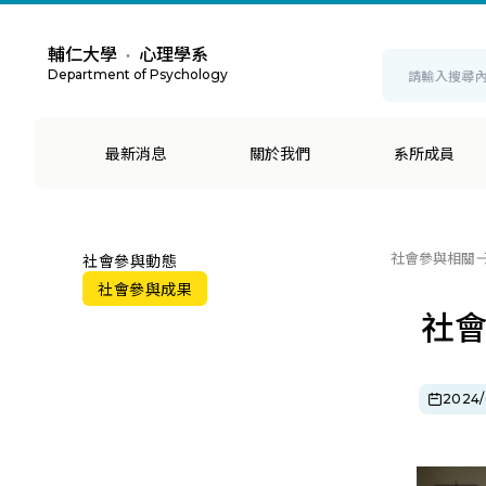
輔仁大學
心理學系
・
Department of Psychology
最新消息
關於我們
系所成員
社會參與相關
社會參與動態
社會參與成果
社會
2024/