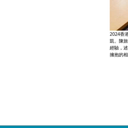
2024
凱、陳旅
經驗，述
擁抱的相