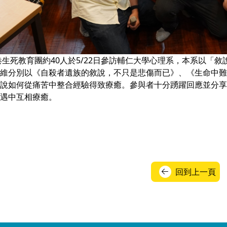
香港生死教育團約40人於5/22日參訪輔仁大學心理系，本系以
維分別以《自殺者遺族的敘說，不只是悲傷而已》、《生命中難
說如何從痛苦中整合經驗得致療癒。參與者十分踴躍回應並分享
遇中互相療癒。
回到上一頁