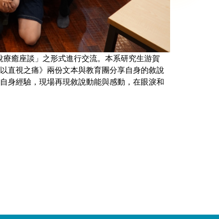
「敘說療癒座談」之形式進行交流。本系研究生游賀
以直視之痛》兩份文本與教育團分享自身的敘說
自身經驗，現場再現敘說動能與感動，在眼淚和