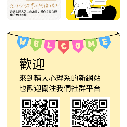
115學年度第1學期各類學生就學優待減免申辦相關規定
其他
其他
「天主教旅美華人教友聯誼會紀念于故樞機獎助學金」11
其他
其他
輔仁大學「范繁、卞學鈐獎學金」114學年度申辦
其他
其他
「輔仁大學東森購物清寒獎學金」114學年度申辦
其他
其他
115學年度第1學期「清寒學生助學金」申辦
其他
其他
115學年度心理學系博士班招生口試報到時間及地點
招生
招生
心理系學術演講-【與連環殺手握手：個人建構心理學對
活動
活動