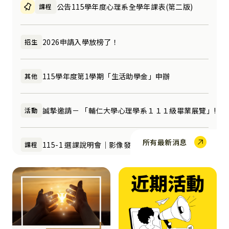
公告115學年度心理系全學年課表(第二版)
課程
課程
2026申請入學放榜了！
招生
招生
115學年度第1學期「生活助學金」申辦
其他
其他
誠摯邀請－ 「輔仁大學心理學系１１１級畢業展覽」!
活動
活動
所有最新消息
115-1 選課說明會｜影像發聲研究法 115/6/5（五）12:20~
課程
課程
公告115學年度心理系全學年課表(第一版)
課程
課程
115-1 選課說明會｜諮商與輔導實習115/5/28（四）12:10
課程
課程