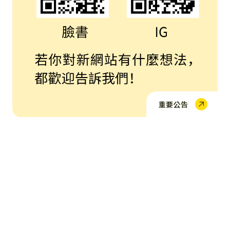
心理系學術演講-【從未-謝志宏冤錯19年的無罪生命紀實】
115學年度心理學系轉系考公告-通過筆試名單
招生
招生
115學年度學生修讀輔系申請
其他
其他
重要公告
115學年度學生修讀雙主修申請
其他
其他
2026/4/2(四)~4/7(二) 輔大春假
其他
其他
🎉給 115學年度申請入學第一階段通過考生的信
招生
招生