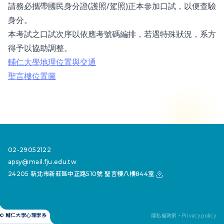
請務必攜帶國民身分證(護照/駕照)正本參加口試，以便查驗
身分。
本考試之口試次序以依應考號碼編排，若遇特殊狀況，系方
得予以協助調整。
輔仁大學地理位置與交通
聖言樓位置圖
02-29052122
apsy@mail.fju.edu.tw
24205 新北市新莊區中正路510號 聖言樓八樓844室
隱私權政策・Privacy policy
© 輔仁大學心理學系