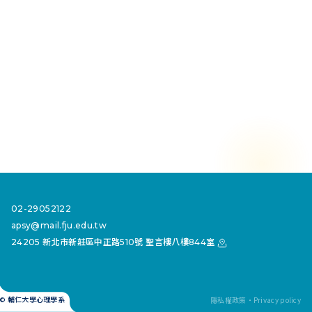
02-29052122
apsy@mail.fju.edu.tw
24205 新北市新莊區中正路510號 聖言樓八樓844室
隱私權政策・Privacy policy
© 輔仁大學心理學系