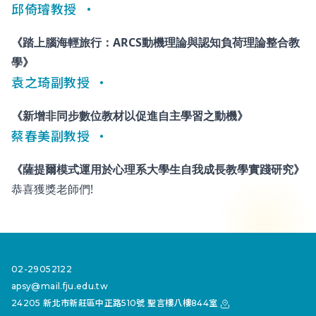
邱倚璿教授
《踏上腦海輕旅行：ARCS動機理論與認知負荷理論整合教
學》
袁之琦副教授
《新增非同步數位教材以促進自主學習之動機》
蔡春美副教授
《薩提爾模式運用於心理系大學生自我成長教學實踐研究》
恭喜獲獎老師們!
02-29052122
apsy@mail.fju.edu.tw
24205 新北市新莊區中正路510號 聖言樓八樓844室