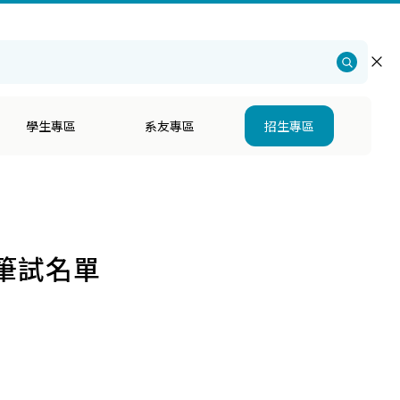
仁大學
・
社會科學院
・
心理學系招生
・
English
學生專區
系友專區
招生專區
筆試名單