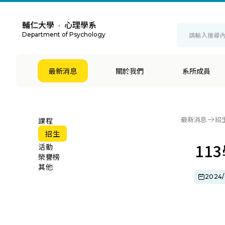
輔仁大學
心理學系
・
Department of Psychology
最新消息
關於我們
系所成員
最新消息
招
課程
招生
11
活動
榮譽榜
其他
2024/