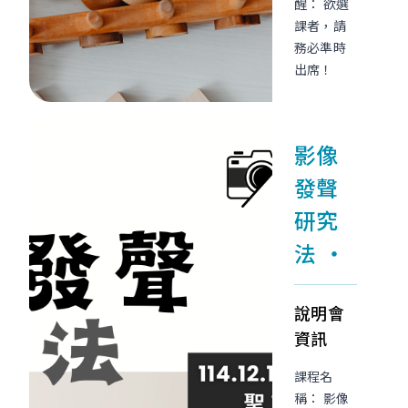
醒： 欲選
課者，請
務必準時
出席！
影像
發聲
研究
法
說明會
資訊
課程名
稱： 影像