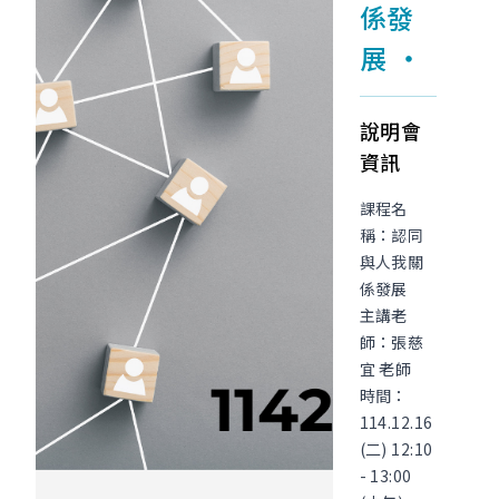
係發
展
說明會
資訊
課程名
稱：認同
與人我關
係發展
主講老
師：張慈
宜 老師
時間：
114.12.16
(二) 12:10
- 13:00