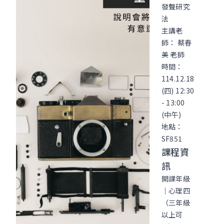
發聲研究
法
主講老
師： 蔡春
美 老師
時間：
114.12.18
(四) 12:30
- 13:00
(中午)
地點：
SF851
課程資
訊
開課年級
｜心理四
（三年級
以上可