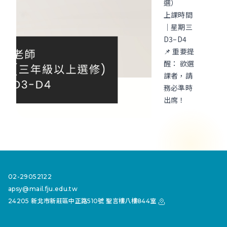
選）
上課時間
｜星期三
D3–D4
📌 重要提
醒： 欲選
課者，請
務必準時
出席！
02-29052122
apsy@mail.fju.edu.tw
24205 新北市新莊區中正路510號 聖言樓八樓844室