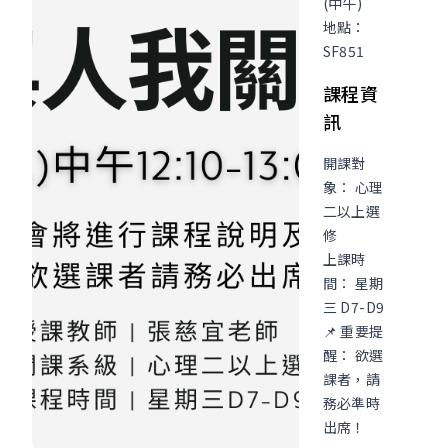
(中午)
地點：
SF851
課程資
訊
開課對
象： 心理
二以上選
修
上課時
間： 星期
三 D7-D9
📌 重要提
醒： 欲選
課者，請
務必準時
出席！