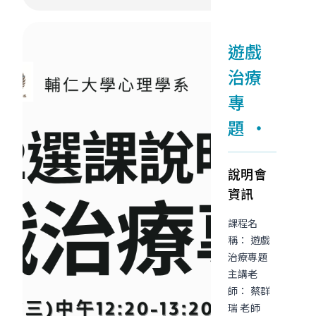
遊戲
治療
專
題
說明會
資訊
課程名
稱： 遊戲
治療專題
主講老
師： 蔡群
瑞 老師