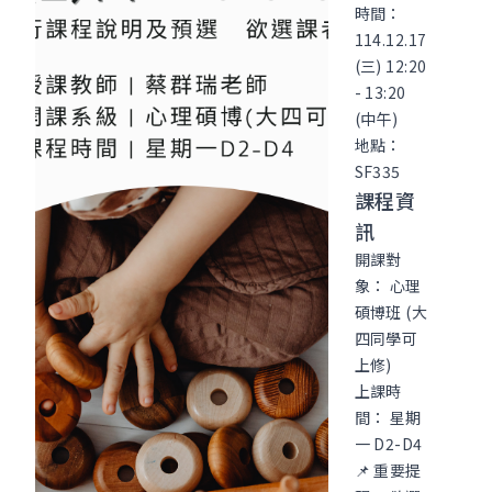
時間：
114.12.17
(三) 12:20
- 13:20
(中午)
地點：
SF335
課程資
訊
開課對
象： 心理
碩博班 (大
四同學可
上修)
上課時
間： 星期
一 D2-D4
📌 重要提