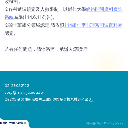
改權利。
※各科選課規定及人數限制，以輔仁大學
網路開課資料查詢
系統
為準(114.6.11公告)。
※碩士班學分領域認定:請依照
114學年度心理系開課資料表
認定。
若有任何問題，請洽系辦，承辦人:郭美君
02-29052122
apsy@mail.fju.edu.tw
24205 新北市新莊區中正路510號 聖言樓八樓844室
隱私權政策・Privacy policy
© 輔仁大學心理學系