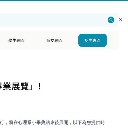
仁大學
・
社會科學院
・
心理學系招生
・
English
學生專區
系友專區
招生專區
畢業展覽」!
進行，將在心理系小畢典結束後展開，以下為您提供時