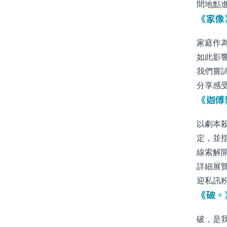
間地點
《家像》 
家庭作
如此影
我們嘗
分享感
《迦傅教
以劇本
定，並
線索解
詳細展
迎私訊
《
破。》
破，是