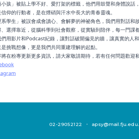
頭小孩」被貼上學不好、愛打架的標籤，他們用鼓聲和身體說話
是信仰的行動者，是在煙硝與汗水中長大的青春靈魂。
理系學生」被誤會成會讀心、會解夢的神祕角色，我們用對話和
解、選擇靠近，從腦科學到社會觀察，從實驗到陪伴，每一門課
們用影片和Podcast紀錄，讓對話破開偏見的牆，讓真實的人
只是挑戰想像，更是我們共同重建理解的起點。
容將在粉專更新更多資訊，請大家敬請期待，若有任何問題歡迎
ebook
tagram
02-29052122
・
apsy@mail.fju.edu