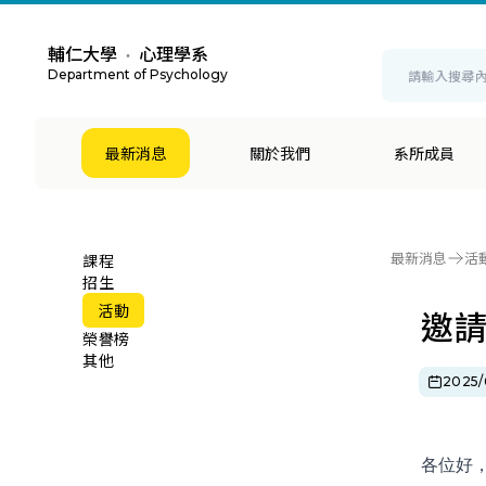
輔仁大學
心理學系
・
Department of Psychology
最新消息
關於我們
系所成員
最新消息
活
課程
招生
活動
邀請
榮譽榜
其他
2025/
各位好