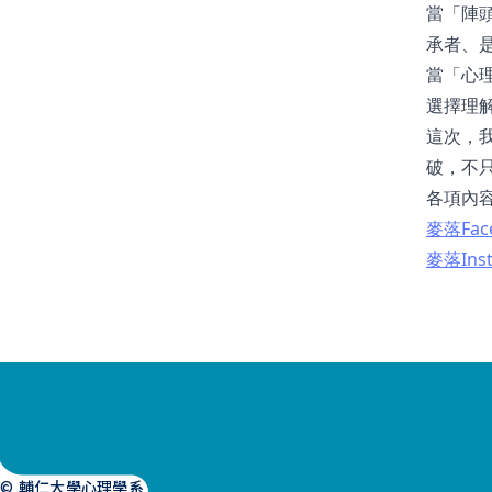
當「陣
承者、
當「心
選擇理
這次，我
破，不
各項內
麥落Fac
麥落Ins
© 輔仁大學心理學系