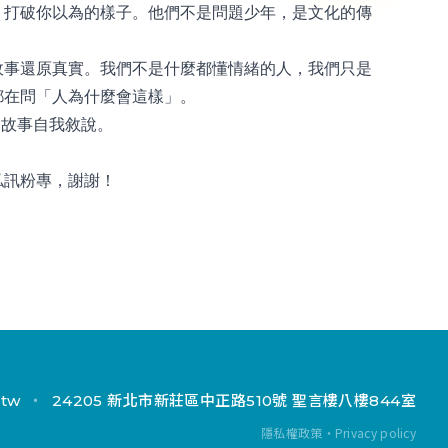
，打破你以為的樣子。他們不是問題少年，是文化的傳
故事還原真實。我們不是什麼都懂情緒的人，我們只是
都在問「人為什麼會這樣」。
和故事自我敘說。
私訊粉專，謝謝！
.tw
・
24205 新北市新莊區中正路510號 聖言樓八樓844室
隱私權政策・Privacy policy