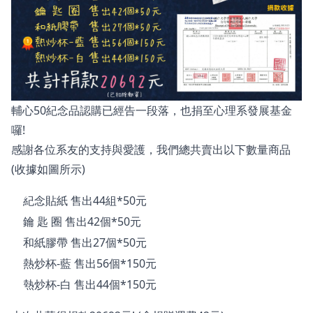
輔心50紀念品認購已經告一段落，也捐至心理系發展基金
囉!
感謝各位系友的支持與愛護，我們總共賣出以下數量商品
(收據如圖所示)
紀念貼紙 售出44組*50元
鑰 匙 圈 售出42個*50元
和紙膠帶 售出27個*50元
熱炒杯-藍 售出56個*150元
熱炒杯-白 售出44個*150元