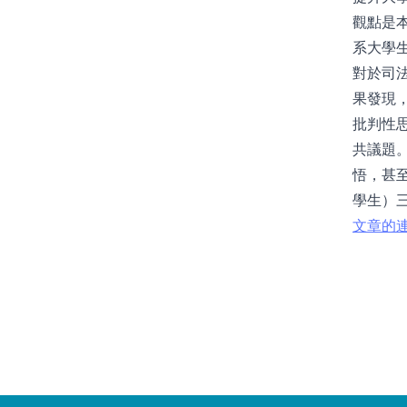
觀點是本
系大學
對於司
果發現
批判性
共議題
悟，甚
學生）
文章的