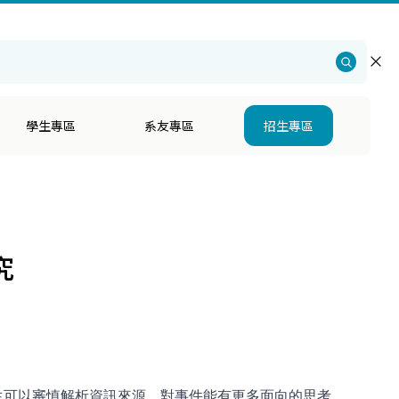
仁大學
・
社會科學院
・
心理學系招生
・
English
學生專區
系友專區
招生專區
究
生可以審慎解析資訊來源，對事件能有更多面向的思考