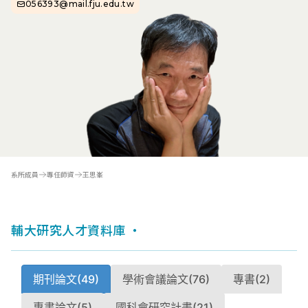
056393@mail.fju.edu.tw
系所成員
專任師資
王思峯
輔大研究人才資料庫