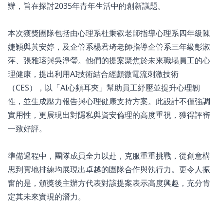
辦，旨在探討2035年青年生活中的創新議題。
本次獲獎團隊包括由心理系杜秉叡老師指導心理系四年級陳
婕穎與黃安婷，及企管系楊君琦老師指導企管系三年級彭淑
萍、張雅瑢與吳淨瑩。他們的提案聚焦於未來職場員工的心
理健康，提出利用AI技術結合經顱微電流刺激技術
（CES），以「AI心頻耳夾」幫助員工紓壓並提升心理韌
性，並生成壓力報告與心理健康支持方案。此設計不僅強調
實用性，更展現出對隱私與資安倫理的高度重視，獲得評審
一致好評。
準備過程中，團隊成員全力以赴，克服重重挑戰，從創意構
思到實地排練均展現出卓越的團隊合作與執行力。更令人振
奮的是，頒獎後主辦方代表對該提案表示高度興趣，充分肯
定其未來實現的潛力。