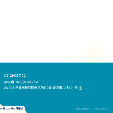
02-29052122
apsy@mail.fju.edu.tw
24205 新北市新莊區中正路510號 聖言樓八樓844室
隱私權政策・Privacy policy
© 輔仁大學心理學系