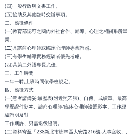
(四)一般行政與文書工作。
(五)協助及其他臨時交辦事項。
二、應徵條件
(一)教育部認可之國內外社會作、輔導、心理之相關系所畢
業。
(二)具諮商心理師或臨床心理師專業證照。
(三)有學生輔導實務經驗者優先考慮。
(四)具第二外語專長尤佳。
三、工作時間
一年一聘,上班時間依學校規定。
四、應徵方式
(一)意者請備妥:履歷表(附近照乙張)、自傳、成績單、最高
學歷證件影本、諮商心理師/臨床心理師證照影本、工作經
驗證明及對
工作期許、男需退役證明。
(二)資料寄至「238新北市樹林區大安路216號-人事室收」,