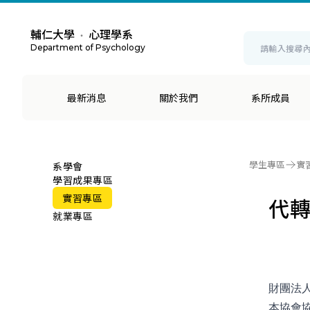
輔仁大學
心理學系
・
Department of Psychology
最新消息
關於我們
系所成員
學生專區
實
系學會
學習成果專區
實習專區
代
就業專區
財團法
本協會