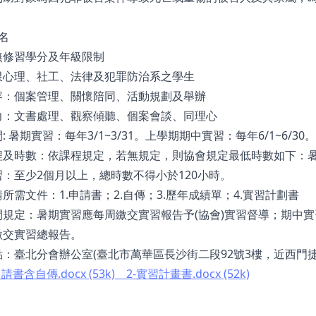
名
無修習學分及年級限制
限心理、社工、法律及犯罪防治系之學生
容：個案管理、關懷陪同、活動規劃及舉辦
力：文書處理、觀察傾聽、個案會談、同理心
: 暑期實習：每年3/1~3/31。上學期期中實習：每年6/1~6/30。
程及時數：依課程規定，若無規定，則協會規定最低時數如下：暑
：至少2個月以上，總時數不得小於120小時。
所需文件：1.申請書；2.自傳；3.歷年成績單；4.實習計劃書
間規定：暑期實習應每周繳交實習報告予(協會)實習督導；期中實
繳交實習總報告。
：臺北分會辦公室(臺北市萬華區長沙街二段92號3樓，近西門捷
請書含自傳.docx (53k)
2-實習計畫書.docx (52k)