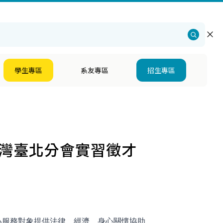
仁大學
・
社會科學院
・
心理學系招生
・
English
學生專區
系友專區
招生專區
臺灣臺北分會實習徵才
為服務對象提供法律、經濟、身心關懷協助。