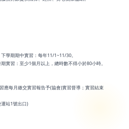
 下學期期中實習：每年11/1~11/30。
期實習：至少1個月以上，總時數不得小於80小時。
習應每月繳交實習報告予(協會)實習督導；實習結束
運站1號出口)