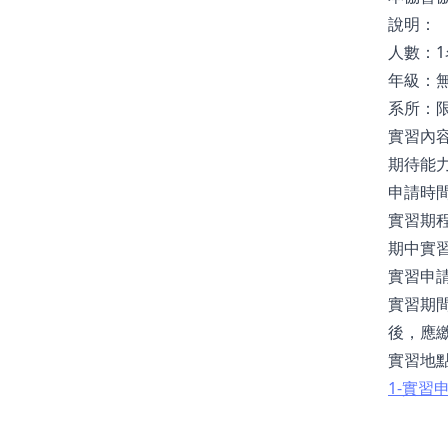
說明：
人數：1
年級：
系所：
實習內
期待能
申請時間
實習期
期中實習
實習申請
實習期
後，應
實習地點
1-實習申