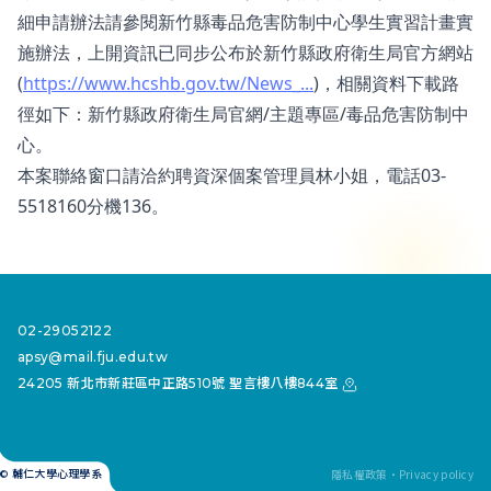
細申請辦法請參閱新竹縣毒品危害防制中心學生實習計畫實
施辦法，上開資訊已同步公布於新竹縣政府衛生局官方網站
(
https://www.hcshb.gov.tw/News_...
)，相關資料下載路
徑如下：新竹縣政府衛生局官網/主題專區/毒品危害防制中
心。
本案聯絡窗口請洽約聘資深個案管理員林小姐，電話03-
5518160分機136。
02-29052122
apsy@mail.fju.edu.tw
24205 新北市新莊區中正路510號 聖言樓八樓844室
隱私權政策・Privacy policy
© 輔仁大學心理學系