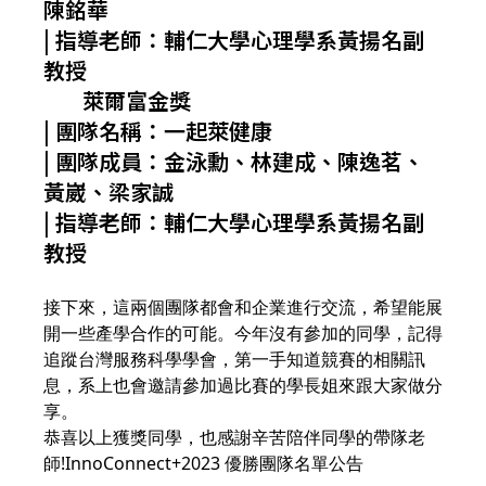
陳銘華
| 指導老師：輔仁大學心理學系黃揚名副
教授
萊爾富金獎
| 團隊名稱：一起萊健康
| 團隊成員：金泳勳、林建成、陳逸茗、
黃崴、梁家誠
| 指導老師：輔仁大學心理學系黃揚名副
教授
接下來，這兩個團隊都會和企業進行交流，希望能展
開一些產學合作的可能。今年沒有參加的同學，記得
追蹤台灣服務科學學會，第一手知道競賽的相關訊
息，系上也會邀請參加過比賽的學長姐來跟大家做分
享。
恭喜以上獲獎同學，也感謝辛苦陪伴同學的帶隊老
師!
InnoConnect+2023 優勝團隊名單公告