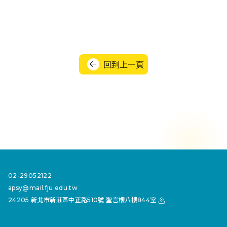
回到上一頁
02-29052122
apsy@mail.fju.edu.tw
24205 新北市新莊區中正路510號 聖言樓八樓844室